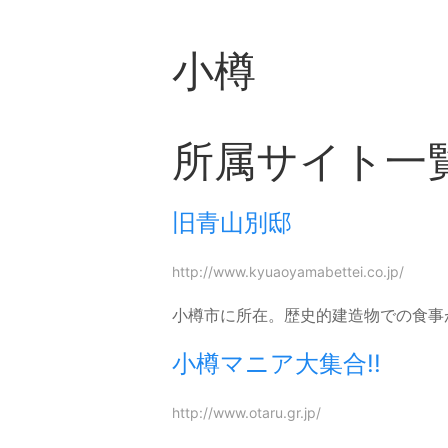
小樽
所属サイト一
旧青山別邸
http://www.kyuaoyamabettei.co.jp/
小樽市に所在。歴史的建造物での食事
小樽マニア大集合!!
http://www.otaru.gr.jp/