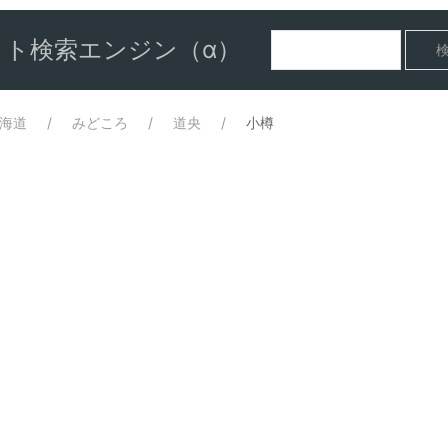
ト検索エンジン（α）
海道
みどころ
道央
小樽