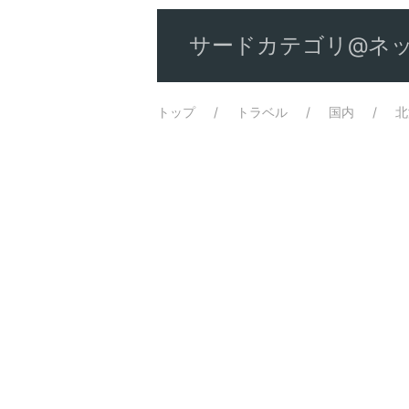
サードカテゴリ@ネッ
トップ
トラベル
国内
北