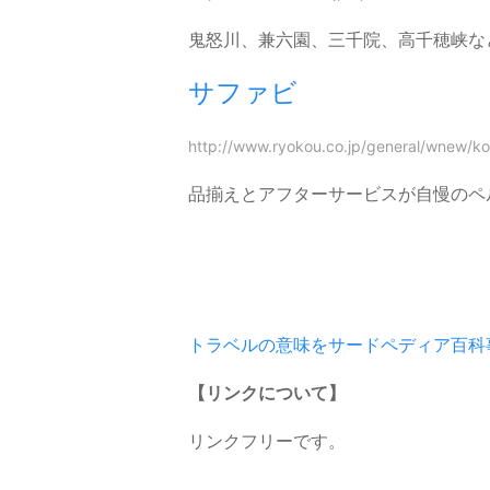
鬼怒川、兼六園、三千院、高千穂峡な
サファビ
http://www.ryokou.co.jp/general/wnew/k
品揃えとアフターサービスが自慢のペ
トラベルの意味をサードペディア百科
【リンクについて】
リンクフリーです。