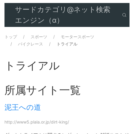
サードカテゴリ@ネット検索
エンジン（α）
トップ
スポーツ
モータースポーツ
バイクレース
トライアル
トライアル
所属サイト一覧
泥王への道
http://www5.plala.or.jp/dirt-king/