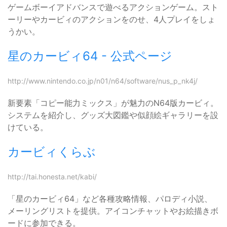
ゲームボーイアドバンスで遊べるアクションゲーム。スト
ーリーやカービィのアクションをのせ、4人プレイをしょ
うかい。
星のカービィ64 - 公式ページ
http://www.nintendo.co.jp/n01/n64/software/nus_p_nk4j/
新要素「コピー能力ミックス」が魅力のN64版カービィ。
システムを紹介し、グッズ大図鑑や似顔絵ギャラリーを設
けている。
カービィくらぶ
http://tai.honesta.net/kabi/
「星のカービィ64」など各種攻略情報、パロディ小説、
メーリングリストを提供。アイコンチャットやお絵描きボ
ードに参加できる。