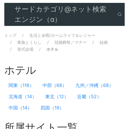
サードカテゴリ@ネット検索
エンジン（α）
トップ
生活と余暇/ホームライフ＆レジャー
家族とくらし
冠婚葬祭／マナー
結婚
挙式会場
ホテル
ホテル
関東（118）
中部（68）
九州／沖縄（68）
北海道（14）
東北（12）
近畿（52）
中国（14）
四国（19）
所属サイト一覧