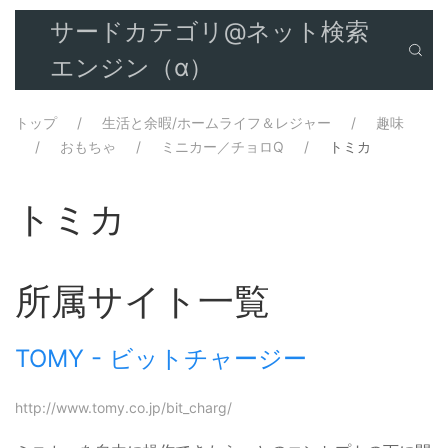
サードカテゴリ@ネット検索
エンジン（α）
トップ
生活と余暇/ホームライフ＆レジャー
趣味
おもちゃ
ミニカー／チョロQ
トミカ
トミカ
所属サイト一覧
TOMY - ビットチャージー
http://www.tomy.co.jp/bit_charg/