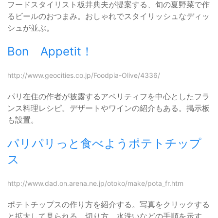
フードスタイリスト板井典夫が提案する、旬の夏野菜で作
るビールのおつまみ。おしゃれでスタイリッシュなディッ
シュが並ぶ。
Bon Appetit！
http://www.geocities.co.jp/Foodpia-Olive/4336/
パリ在住の作者が披露するアペリティフを中心としたフラ
ンス料理レシピ。デザートやワインの紹介もある。掲示板
も設置。
パリパリっと食べようポテトチップ
ス
http://www.dad.on.arena.ne.jp/otoko/make/pota_fr.htm
ポテトチップスの作り方を紹介する。写真をクリックする
と拡大して見られる。切り方、水洗いなどの手順を示す。