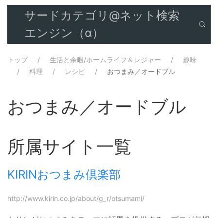
サードカテゴリ@ネット検索
エンジン（α）
トップ
生活と余暇/ホームライフ＆レジャー
趣味
料理
レシピ
おつまみ／オードブル
おつまみ／オードブル
所属サイト一覧
KIRINおつまみ倶楽部
http://www.kirin.co.jp/about/g_r/otsumami/