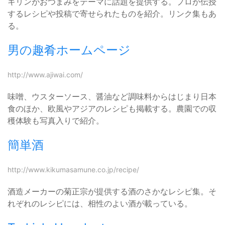
キリンがおつまみをテーマに話題を提供する。プロが伝授
するレシピや投稿で寄せられたものを紹介。リンク集もあ
る。
男の趣肴ホームページ
http://www.ajiwai.com/
味噌、ウスターソース、醤油など調味料からはじまり日本
食のほか、欧風やアジアのレシピも掲載する。農園での収
穫体験も写真入りで紹介。
簡単酒
http://www.kikumasamune.co.jp/recipe/
酒造メーカーの菊正宗が提供する酒のさかなレシピ集。そ
れぞれのレシピには、相性のよい酒が載っている。