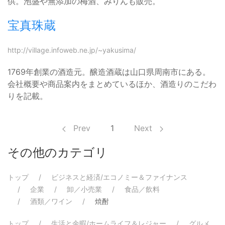
供。泡盛や無添加の梅酒、みりんも販売。
宝真珠蔵
http://village.infoweb.ne.jp/~yakusima/
1769年創業の酒造元。醸造酒蔵は山口県周南市にある。
会社概要や商品案内をまとめているほか、酒造りのこだわ
りを記載。
Prev
1
Next
その他のカテゴリ
トップ
ビジネスと経済/エコノミー＆ファイナンス
企業
卸／小売業
食品／飲料
酒類／ワイン
焼酎
トップ
生活と余暇/ホームライフ＆レジャー
グルメ