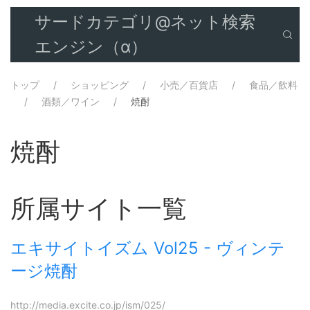
サードカテゴリ@ネット検索
エンジン（α）
トップ
ショッピング
小売／百貨店
食品／飲料
酒類／ワイン
焼酎
焼酎
所属サイト一覧
エキサイトイズム Vol25 - ヴィンテ
ージ焼酎
http://media.excite.co.jp/ism/025/