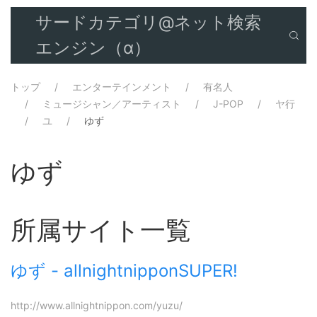
サードカテゴリ@ネット検索
エンジン（α）
トップ
エンターテインメント
有名人
ミュージシャン／アーティスト
J-POP
ヤ行
ユ
ゆず
ゆず
所属サイト一覧
ゆず - allnightnipponSUPER!
http://www.allnightnippon.com/yuzu/