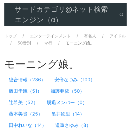
サードカテゴリ@ネット検索
エンジン（α）
トップ
エンターテインメント
有名人
アイドル
50音別
マ行
モーニング娘。
モーニング娘。
総合情報（236）
安倍なつみ（100）
飯田圭織（51）
加護亜依（50）
辻希美（52）
脱退メンバー（0）
藤本美貴（25）
亀井絵里（14）
田中れいな（14）
道重さゆみ（8）