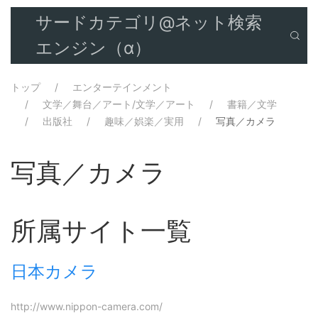
サードカテゴリ@ネット検索
エンジン（α）
トップ
エンターテインメント
文学／舞台／アート/文学／アート
書籍／文学
出版社
趣味／娯楽／実用
写真／カメラ
写真／カメラ
所属サイト一覧
日本カメラ
http://www.nippon-camera.com/