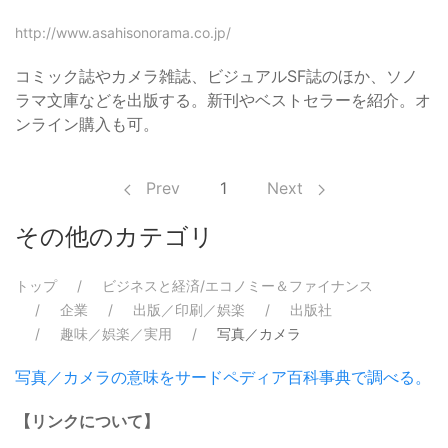
http://www.asahisonorama.co.jp/
コミック誌やカメラ雑誌、ビジュアルSF誌のほか、ソノ
ラマ文庫などを出版する。新刊やベストセラーを紹介。オ
ンライン購入も可。
Prev
1
Next
その他のカテゴリ
トップ
ビジネスと経済/エコノミー＆ファイナンス
企業
出版／印刷／娯楽
出版社
趣味／娯楽／実用
写真／カメラ
写真／カメラの意味をサードペディア百科事典で調べる。
【リンクについて】