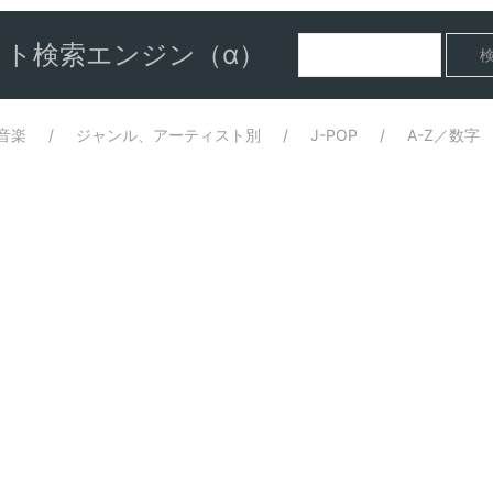
ト検索エンジン（α）
音楽
ジャンル、アーティスト別
J-POP
A-Z／数字