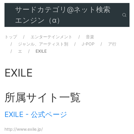
サードカテゴリ@ネット検索
エンジン（α）
トップ
エンターテインメント
音楽
ジャンル、アーティスト別
J-POP
ア行
エ
EXILE
EXILE
所属サイト一覧
EXILE - 公式ページ
http://www.exile.jp/