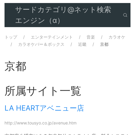
サードカテゴリ@ネット検索
エンジン（α）
トップ
エンターテインメント
音楽
カラオケ
カラオケバー＆ボックス
近畿
京都
京都
所属サイト一覧
LA HEARTアベニュー店
http://www.tousyo.co.jp/avenue.htm